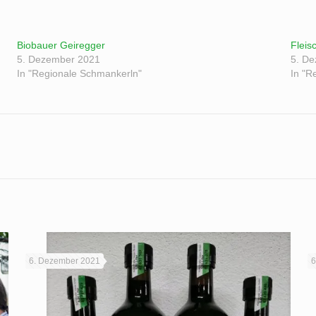
Biobauer Geiregger
Fleis
5. Dezember 2021
5. D
In "Regionale Schmankerln"
In "R
6. Dezember 2021
6