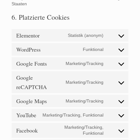
Staaten
6. Platzierte Cookies
Elementor
Statistik (anonym)
Consent
to
WordPress
service
Funktional
Consent
elementor
to
Google Fonts
service
Marketing/Tracking
Consent
wordpress
to
Google
service
Marketing/Tracking
google-
Consent
reCAPTCHA
fonts
to
service
Google Maps
Marketing/Tracking
google-
Consent
recaptcha
to
YouTube
service
Marketing/Tracking, Funktional
Consent
google-
to
maps
Marketing/Tracking,
service
Facebook
Consent
Funktional
youtube
to